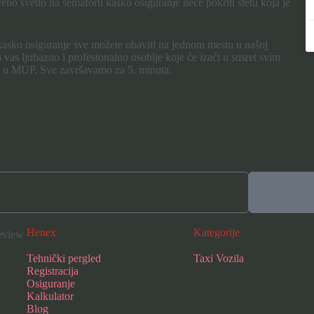
veno svetlo na semaforu kasko osiguranje neće pokriti štetu koja je
kasko osiguranje sve možete obaviti na jednom mestu u našoj
as ljubazno i profesionalno osoblje koje će izaći u susret svim
ka u MUP. Sve završavamo za 5. minuta.
Henex
Kategorije
Tehnički pergled
Taxi Vozila
Registracija
Osiguranje
Kalkulator
Blog