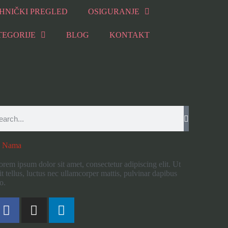
HNIČKI PREGLED
OSIGURANJE
TEGORIJE
BLOG
KONTAKT
 Nama
orem ipsum dolor sit amet, consectetur adipiscing elit. Ut
it tellus, luctus nec ullamcorper mattis, pulvinar dapibus
o.