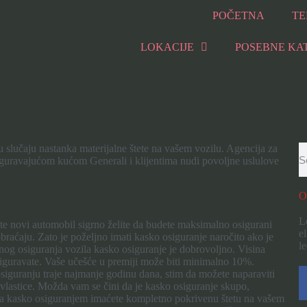
POČETNA
TE
LOKACIJE
POSEBNE KA
 u slučaju nastanka materijalne štete na vašem vozilu. Agencija za
osiguravajućom kućom Generali i klijentima nudi povoljne uslulove
O
L
te novi automobil sigrno želite da budete maksimalno osigurani
el
obraćaju. Zato je poželjno imati kasko osiguranje naročito ako je
le
nog osiguranja vozila kasko osiguranje je dobrovoljno. Visina
osiguravate. Vaše učešće u premiji može biti minimalno 10%.
siguranju traje najmanje godinu dana, stim da možete naparaviti
vlastice. Možda vam se čini da je kasko osiguranje skupo,
 Sa kasko osiguranjem imaćete kompletno pokrivenu štetu na vašem