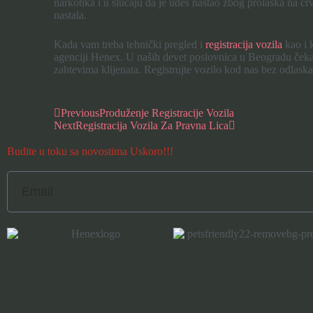
narkotika i u slučaju da je udes nastao zbog prolaska na cr
nastala.
Kada vam treba tehnički pregled i
registracija vozila
kao i 
agenciji Henex. U naših devet poslovnica u Beogradu čeka v
zahtevima klijenata. Registrujte vozilo kod nas bez odlas
Previous
Produženje Registracije Vozila
Next
Registracija Vozila Za Pravna Lica
Budite u toku sa novostima Uskoro!!!