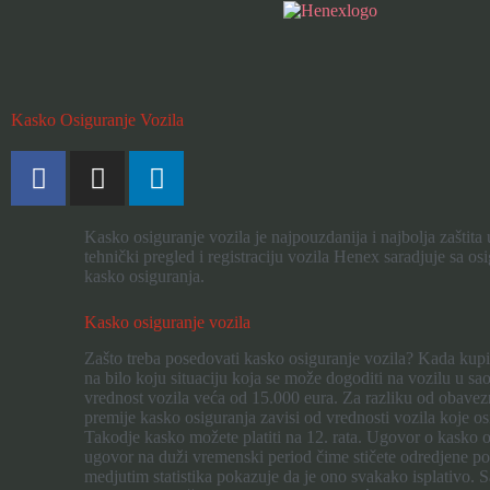
Kasko Osiguranje Vozila
Kasko osiguranje vozila je najpouzdanija i najbolja zaštita
tehnički pregled i registraciju vozila Henex saradjuje sa 
kasko osiguranja.
Kasko osiguranje vozila
Zašto treba posedovati kasko osiguranje vozila? Kada kupi
na bilo koju situaciju koja se može dogoditi na vozilu u sa
vrednost vozila veća od 15.000 eura. Za razliku od obavez
premije kasko osiguranja zavisi od vrednosti vozila koje 
Takodje kasko možete platiti na 12. rata. Ugovor o kasko o
ugovor na duži vremenski period čime stičete odredjene po
medjutim statistika pokazuje da je ono svakako isplativo.