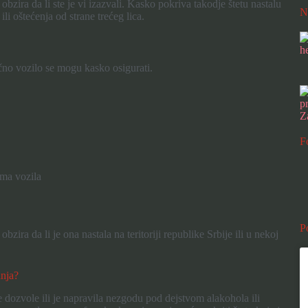
bzira da li ste je vi izazvali. Kasko pokriva takodje štetu nastalu
N
i oštećenja od strane trećeg lica.
učno vozilo se mogu kasko osigurati.
F
ima vozila
P
zira da li je ona nastala na teritoriji republike Srbije ili u nekoj
anja?
dozvole ili je napravila nezgodu pod dejstvom alakohola ili