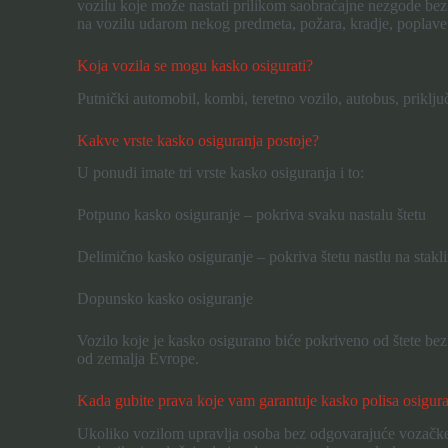
vozilu koje može nastati prilikom saobraćajne nezgode bez o
na vozilu udarom nekog predmeta, požara, kradje, poplave il
Koja vozila se mogu kasko osigurati?
Putnički automobil, kombi, teretno vozilo, autobus, priklj
Kakve vrste kasko osiguranja postoje?
U ponudi imate tri vrste kasko osiguranja i to:
Potpuno kasko osiguranje – pokriva svaku nastalu štetu
Delimično kasko osiguranje – pokriva štetu nastlu na stakl
Dopunsko kasko osiguranje
Vozilo koje je kasko osigurano biće pokriveno od štete bez ob
od zemalja Evrope.
Kada gubite prava koje vam garantuje kasko polisa osigur
Ukoliko vozilom upravlja osoba bez odgovarajuće vozačke 