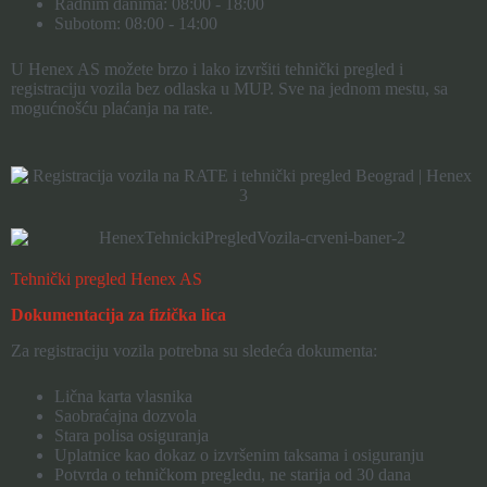
Radnim danima: 08:00 - 18:00
Subotom: 08:00 - 14:00
U Henex AS možete brzo i lako izvršiti tehnički pregled i
registraciju vozila bez odlaska u MUP. Sve na jednom mestu, sa
mogućnošću plaćanja na rate.
Tehnički pregled Henex AS
Dokumentacija za fizička lica
Za registraciju vozila potrebna su sledeća dokumenta:
Lična karta vlasnika
Saobraćajna dozvola
Stara polisa osiguranja
Uplatnice kao dokaz o izvršenim taksama i osiguranju
Potvrda o tehničkom pregledu, ne starija od 30 dana