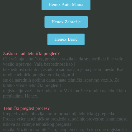
Henex Auto Mama
Henex Zabrežje
Henex Barič
Zašto se radi tehnički pregled?
Cilj vršenja tehničkog pregleda vozila je da se utvrdi da li je vaše
vozilo ispravno, Vaša bezbednost kao I
bezbednost ostalih učesnika u saobraćaju je na prvom mestu. Kad
uradite tehnički pregled vozila, sigurni
ste da narednih godinu dana imate tehnički ispravno vozilo. Za
kratko vreme tehnički pregled I
registraciju vozila bez odlaska u MUP možete uraditi na tehničkim
pregledima Henex.
Tehnički pregled proces?
Pregled vozila obavlja kontrolor na liniji tehničkog pregleda.
Proces vršenja tehničkog pregleda započinje proverom ispunjenosti
uslova za vršenje tehničkog pregleda
vozila. Vozilo mora biti čisto, neopterećeno, da ima obe registarske