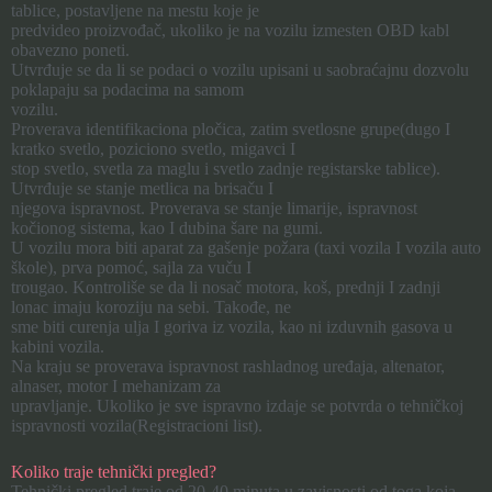
tablice, postavljene na mestu koje je
predvideo proizvođač, ukoliko je na vozilu izmesten OBD kabl
obavezno poneti.
Utvrđuje se da li se podaci o vozilu upisani u saobraćajnu dozvolu
poklapaju sa podacima na samom
vozilu.
Proverava identifikaciona pločica, zatim svetlosne grupe(dugo I
kratko svetlo, poziciono svetlo, migavci I
stop svetlo, svetla za maglu i svetlo zadnje registarske tablice).
Utvrđuje se stanje metlica na brisaču I
njegova ispravnost. Proverava se stanje limarije, ispravnost
kočionog sistema, kao I dubina šare na gumi.
U vozilu mora biti aparat za gašenje požara (taxi vozila I vozila auto
škole), prva pomoć, sajla za vuču I
trougao. Kontroliše se da li nosač motora, koš, prednji I zadnji
lonac imaju koroziju na sebi. Takođe, ne
sme biti curenja ulja I goriva iz vozila, kao ni izduvnih gasova u
kabini vozila.
Na kraju se proverava ispravnost rashladnog uređaja, altenator,
alnaser, motor I mehanizam za
upravljanje. Ukoliko je sve ispravno izdaje se potvrda o tehničkoj
ispravnosti vozila(Registracioni list).
Koliko traje tehnički pregled?
Tehnički pregled traje od 20-40 minuta u zavisnosti od toga koja