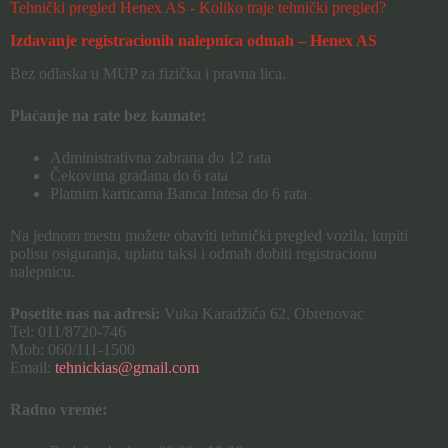
Tehnički pregled Henex AS - Koliko traje tehnički pregled?
Izdavanje registracionih nalepnica odmah – Henex AS
Bez odlaska u MUP za fizička i pravna lica.
Plaćanje na rate bez kamate:
Administrativna zabrana do 12 rata
Čekovima građana do 6 rata
Platnim karticama Banca Intesa do 6 rata
Na jednom mestu možete obaviti tehnički pregled vozila, kupiti
polisu osiguranja, uplatu taksi i odmah dobiti registracionu
nalepnicu.
Posetite nas na adresi:
Vuka Karadžića 62, Obrenovac
Tel: 011/8720-746
Mob: 060/111-1500
Email:
tehnickias@gmail.com
Radno vreme: