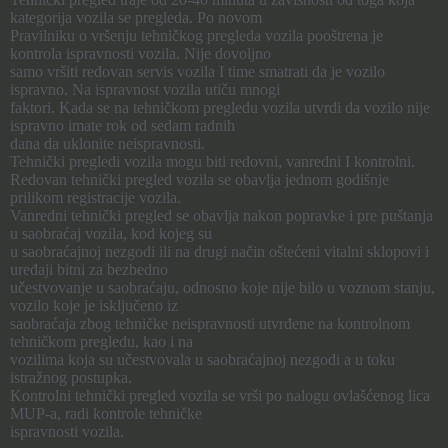
kategorija vozila se pregleda. Po novom
Pravilniku o vršenju tehničkog pregleda vozila pooštrena je
kontrola ispravnosti vozila. Nije dovoljno
samo vršiti redovan servis vozila I time smatrati da je vozilo
ispravno. Na ispravnost vozila utiču mnogi
faktori. Kada se na tehničkom pregledu vozila utvrdi da vozilo nije
ispravno imate rok od sedam radnih
dana da uklonite neispravnosti.
Tehnički pregledi vozila mogu biti redovni, vanredni I kontrolni.
Redovan tehnički pregled vozila se obavlja jednom godišnje
prilikom registracije vozila.
Vanredni tehnički pregled se obavlja nakon popravke i pre puštanja
u saobraćaj vozila, kod kojeg su
u saobraćajnoj nezgodi ili na drugi način oštećeni vitalni sklopovi i
uređaji bitni za bezbedno
učestvovanje u saobraćaju, odnosno koje nije bilo u voznom stanju,
vozilo koje je isključeno iz
saobraćaja zbog tehničke neispravnosti utvrđene na kontrolnom
tehničkom pregledu, kao i na
vozilima koja su učestvovala u saobraćajnoj nezgodi a u toku
istražnog postupka.
Kontrolni tehnički pregled vozila se vrši po nalogu ovlašćenog lica
MUP-a, radi kontrole tehničke
ispravnosti vozila.