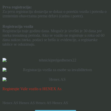
Prva registracija:
Za prvu registraciju dostavlja se dokaz o poreklu vozila i potvrda o
izmirenim obavezama prema državi (carina i porez).
Registracija vozila
Registracija traje godinu dana. Moguće je izvršiti je 30 dana pre
isteka trenutnog perioda. Ako se vozilo ne registruje u roku od 60
dana nakon isteka, podaci se brišu iz evidencije, a registarske
tablice se oduzimaju.
Registrujte Vaše vozilo u
HENEX
As
Henex AS
Henex AS
Henex AS
Henex AS