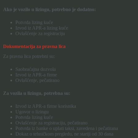
Ako je vozilo u lizingu, potrebno je dodatno:
Potvrda lizing kuće
Izvod iz APR-a lizing kuće
Ovlašćenje za registraciju
Dokumentacija za pravna lica
Za pravna lica potrebni su:
Saobraćajna dozvola
Izvod iz APR-a firme
Ovlašćenje, pečatirano
Za vozila u lizingu, potrebna su:
Izvod iz APR-a firme korisnika
Ugovor o lizingu
Potvrda lizing kuće
Ovlašćenje za registraciju, pečatirano
Potvrda iz banke o uplati taksi, zavedena i pečatirana
Dokaz o tehničkom pregledu, ne stariji od 30 dana