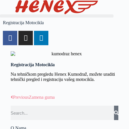
Registracija Motocikla
Registracija Motocikla
Na tehničkom pregledu Henex Kumodraž, možete uraditi
tehnički pregled i registraciju vašeg motocikla.
Previous
Zamena guma
O Nama