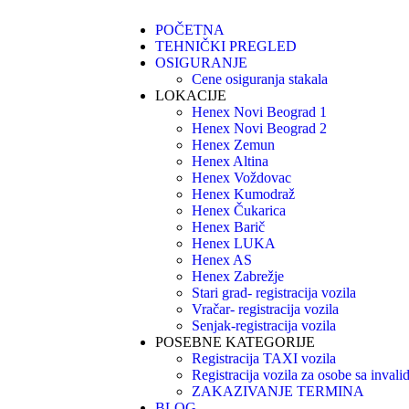
POČETNA
TEHNIČKI PREGLED
OSIGURANJE
Cene osiguranja stakala
LOKACIJE
Henex Novi Beograd 1
Henex Novi Beograd 2
Henex Zemun
Henex Altina
Henex Voždovac
Henex Kumodraž
Henex Čukarica
Henex Barič
Henex LUKA
Henex AS
Henex Zabrežje
Stari grad- registracija vozila
Vračar- registracija vozila
Senjak-registracija vozila
POSEBNE KATEGORIJE
Registracija TAXI vozila
Registracija vozila za osobe sa invali
ZAKAZIVANJE TERMINA
BLOG