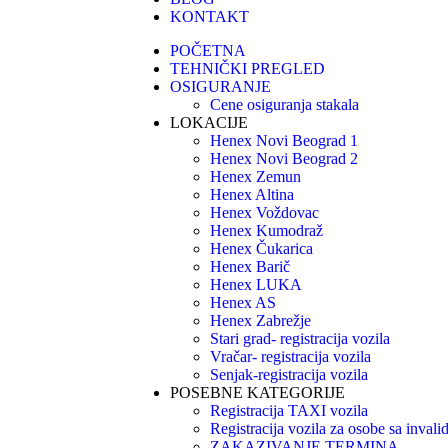
KONTAKT
POČETNA
TEHNIČKI PREGLED
OSIGURANJE
Cene osiguranja stakala
LOKACIJE
Henex Novi Beograd 1
Henex Novi Beograd 2
Henex Zemun
Henex Altina
Henex Voždovac
Henex Kumodraž
Henex Čukarica
Henex Barič
Henex LUKA
Henex AS
Henex Zabrežje
Stari grad- registracija vozila
Vračar- registracija vozila
Senjak-registracija vozila
POSEBNE KATEGORIJE
Registracija TAXI vozila
Registracija vozila za osobe sa invali
ZAKAZIVANJE TERMINA