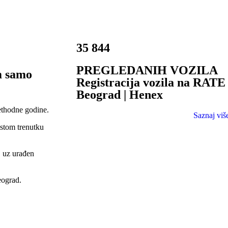
35 844
PREGLEDANIH VOZILA
m samo
Registracija vozila na RATE 
Beograd | Henex
ethodne godine.
Saznaj viš
istom trenutku
, uz urađen
eograd.