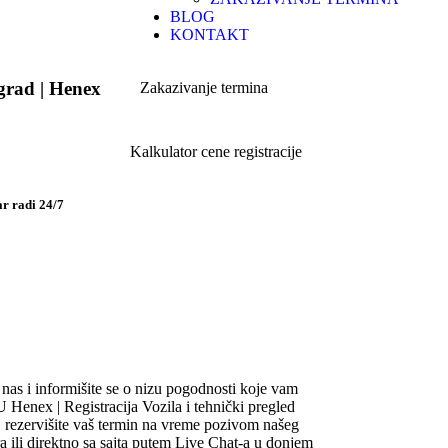
BLOG
KONTAKT
ograd | Henex
Zakazivanje termina
Kalkulator cene registracije
ar radi 24/7
 nas i informišite se o nizu pogodnosti koje vam
 Henex | Registracija Vozila i tehnički pregled
rezervišite vaš termin na vreme pozivom našeg
ra ili direktno sa sajta putem Live Chat-a u donjem